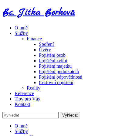
Bc. Jitka Berková
O mně
Služby
Finance
Spoření
Úvěry
Pojištění osob
Pojištění zvířat
Pojištění majetku
Pojištění podnikatelů
Pojištění odpovědnosti
Cestovní pojištění
Reality
Reference
Tipy pro Vás
Kontakt
O mně
Služby