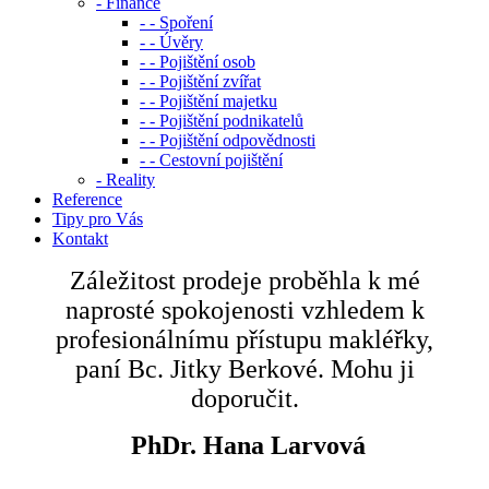
- Finance
- - Spoření
- - Úvěry
- - Pojištění osob
- - Pojištění zvířat
- - Pojištění majetku
- - Pojištění podnikatelů
- - Pojištění odpovědnosti
- - Cestovní pojištění
- Reality
Reference
Tipy pro Vás
Kontakt
Záležitost prodeje proběhla k mé
naprosté spokojenosti vzhledem k
profesionálnímu přístupu makléřky,
paní Bc. Jitky Berkové. Mohu ji
doporučit.
PhDr. Hana Larvová